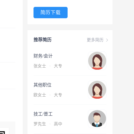
简历下载
推荐简历
更多简历
财务/会计
张女士
·
大专
其他职位
欧女士
·
大专
技工/普工
罗先生
·
高中