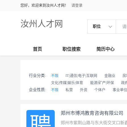
您好，欢迎来到汝州人才网！
请登录
汝州人才网
职位
首页
职位搜索
简历中心
行业分类:
不限
IT|通信|电子|互联网
金融业
房
文化|传媒|娱乐|体育
能源|矿产|环保
政
企业性质:
不限
私营
外资
个体户
事业单
郑州市博鸿教育咨询有限公司
郑州市紫荆山路与东大街交叉口新鑫