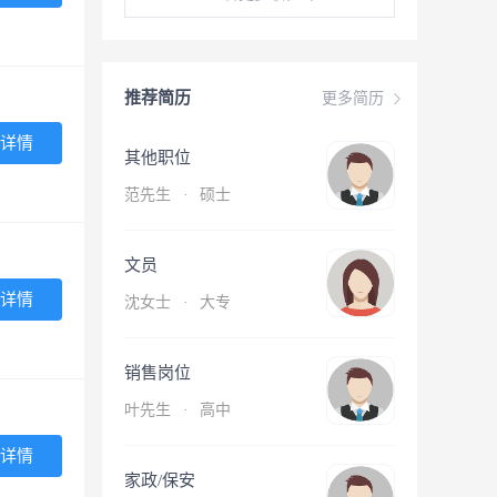
推荐简历
更多简历
详情
其他职位
范先生
·
硕士
文员
详情
沈女士
·
大专
销售岗位
叶先生
·
高中
详情
家政/保安