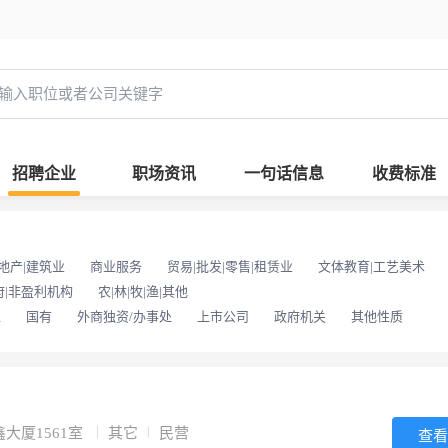
招聘企业
职场资讯
一句话信息
收费标准
地产|建筑业
商业服务
贸易|批发|零售|租赁业
文体教育|工艺美术
府|非盈利机构
农|林|牧|渔|其他
位
国有
外商独资/办事处
上市公司
政府机关
其他性质
大厦1561室
其它
民营
查看