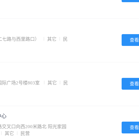
二七路与西里路口）
其它
民
查看
际广场2号楼803室
其它
民
查看
中心
交叉口向西200米路北 阳光家园
查看
其它
民营