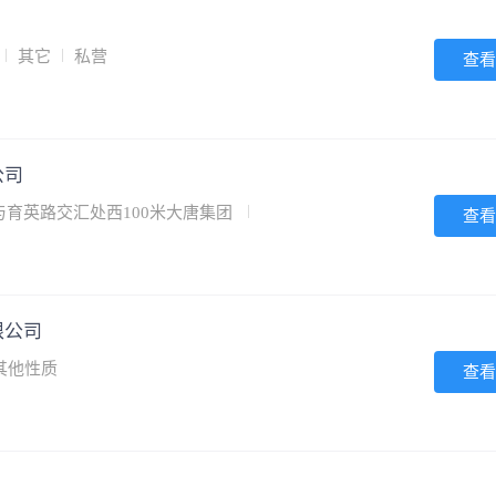
其它
私营
查看
公司
育英路交汇处西100米大唐集团
查看
限公司
其他性质
查看