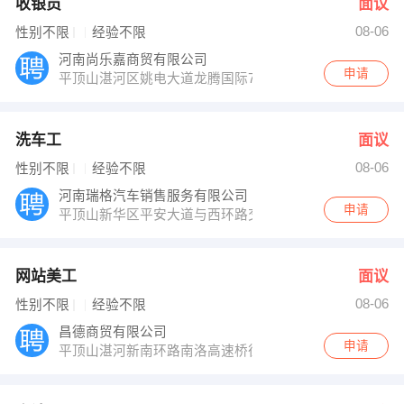
收银员
面议
08-06
性别不限
经验不限
河南尚乐嘉商贸有限公司
申请
平顶山湛河区姚电大道龙腾国际7号楼705室
洗车工
面议
08-06
性别不限
经验不限
河南瑞格汽车销售服务有限公司
申请
平顶山新华区平安大道与西环路交叉口向东100米路北
网站美工
面议
08-06
性别不限
经验不限
昌德商贸有限公司
申请
平顶山湛河新南环路南洛高速桥往西100米