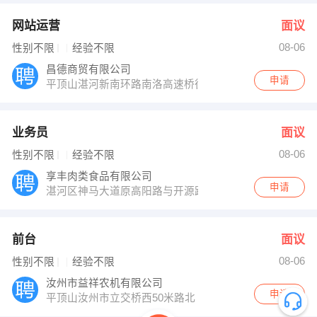
网站运营
面议
08-06
性别不限
经验不限
昌德商贸有限公司
申请
平顶山湛河新南环路南洛高速桥往西100米
业务员
面议
08-06
性别不限
经验不限
享丰肉类食品有限公司
申请
湛河区神马大道原高阳路与开源路交叉口西500米路南
前台
面议
08-06
性别不限
经验不限
汝州市益祥农机有限公司
申请
平顶山汝州市立交桥西50米路北