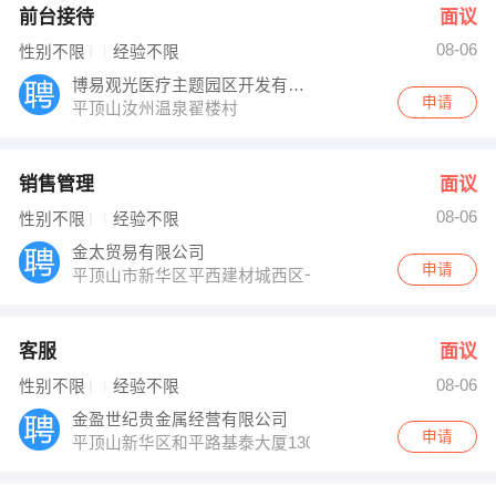
前台接待
面议
08-06
性别不限
经验不限
博易观光医疗主题园区开发有限公司
申请
平顶山汝州温泉翟楼村
销售管理
面议
08-06
性别不限
经验不限
金太贸易有限公司
申请
平顶山市新华区平西建材城西区一排一号及东区A馆
客服
面议
08-06
性别不限
经验不限
金盈世纪贵金属经营有限公司
申请
平顶山新华区和平路基泰大厦1305室